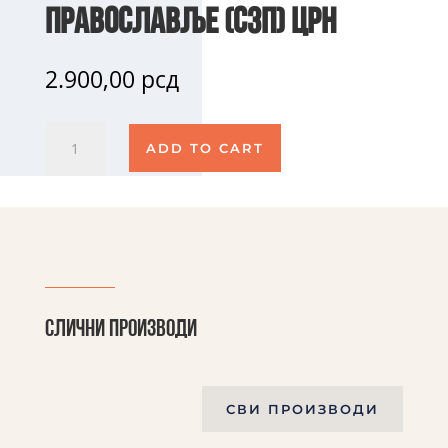
Православље (СЗП) црн
2.900,00
рсд
Качкет
ADD TO CART
Скејт
Здравље
Православље
(СЗП)
црн
quantity
Слични производи
СВИ ПРОИЗВОДИ