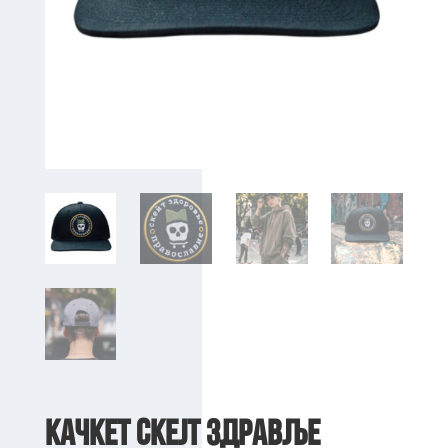
Качкет Скејт Здравље