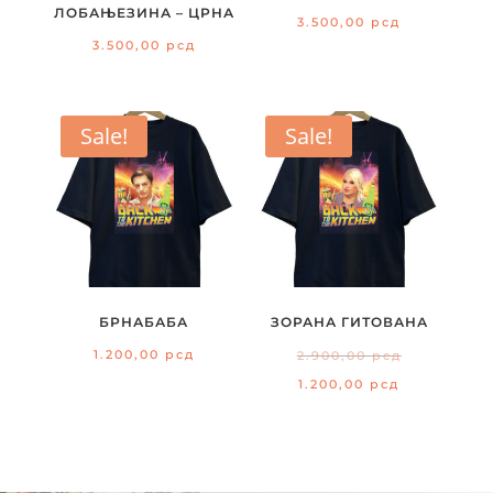
ЛОБАЊЕЗИНА – ЦРНА
3.500,00
рсд
3.500,00
рсд
Sale!
Sale!
БРНАБАБА
ЗОРАНА ГИТОВАНА
Original
1.200,00
рсд
2.900,00
рсд
price
Current
1.200,00
рсд
was:
price
2.900,00 р
is:
1.200,00 рс