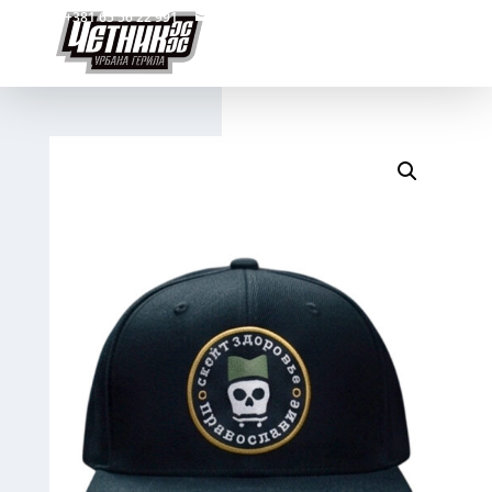
+381 65 56 22 991
cetniks@kobazz.com