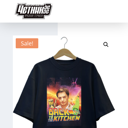
+381 65 56 22 991
cetniks@kobazz.com
Sale!